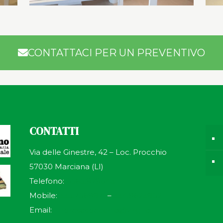
CONTATTACI PER UN PREVENTIVO
CONTATTI
Via delle Ginestre, 42 – Loc. Procchio
57030 Marciana (LI)
Telefono:
0565.979043
Mobile:
335.7069871
–
334.9623802
Email:
impresaspecchio@virgilio.it