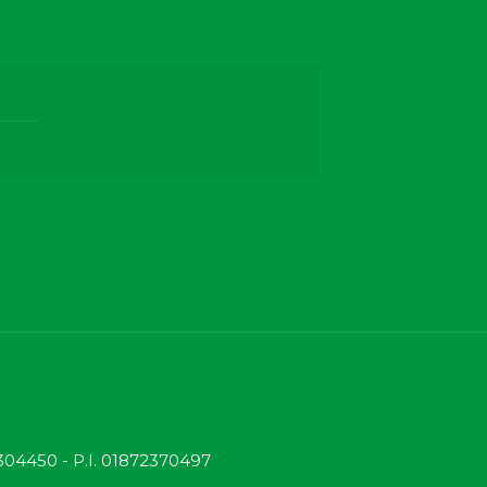
Privacy Policy
Cookie Policy
 304450 - P.I. 01872370497