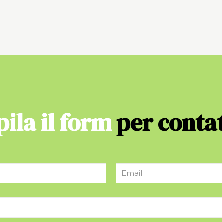
ila il form
per contat