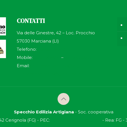
CONTATTI
Via delle Ginestre, 42 – Loc. Procchio
57030 Marciana (LI)
Telefono:
0565.979043
Mobile:
335.7069871
–
334.9623802
Email:
impresaspecchio@virgilio.it
impresespecchio@gmail.com
Specchio Edilizia Artigiana
- Soc. cooperativa
42 Cerignola (FG) - PEC:
specchioedilizia@pec.it
- Rea: FG -