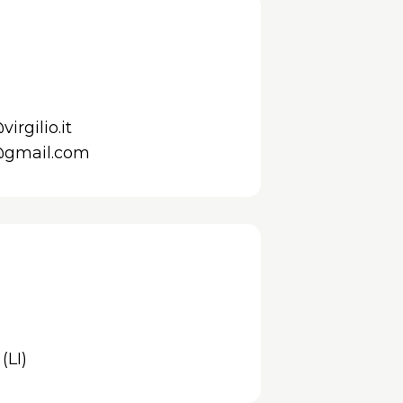
rgilio.it
@gmail.com
(LI)