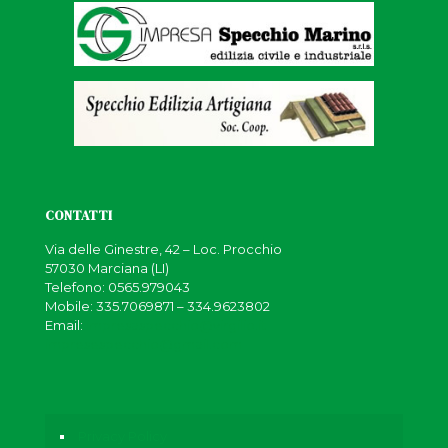
CONTATTI
Via delle Ginestre, 42 – Loc. Procchio
57030 Marciana (LI)
Telefono:
0565.979043
Mobile:
335.7069871
–
334.9623802
Email:
impresaspecchio@virgilio.it
impresespecchio@gmail.com
Privacy Policy